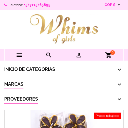

Teléfono:
+573115765895
COP $
0



shopping_cart
INICIO DE CATEGORIAS
MARCAS
PROVEEDORES
Precio rebajado