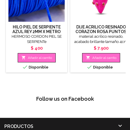
HILO PIEL DE SERPIENTE
DIJE ACRILICO RESINADO
AZUL REY 2MM X METRO
CORAZON ROSA PUNTOS
DORADOS X UNIDAD
HERMOSO CORDON PIEL SE
material acrílico resinado,
SERPIENTe
acabado brillante tamaño 4cm
Precio
Precio
$ 400
$ 7.900


Añadir al carrito
Añadir al carrito


Disponible
Disponible
Follow us on Facebook

PRODUCTOS