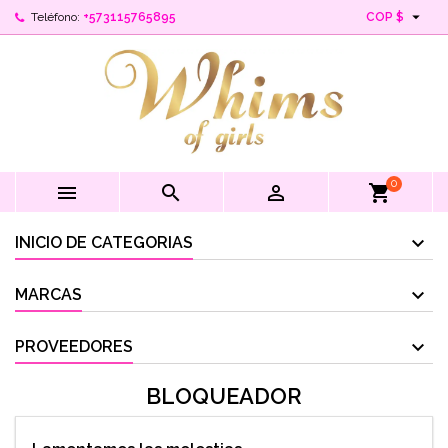

Teléfono:
+573115765895
COP $
0



shopping_cart
INICIO DE CATEGORIAS
MARCAS
PROVEEDORES
BLOQUEADOR