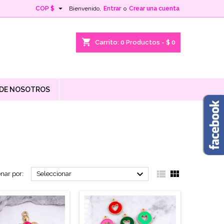

COP $
Bienvenido,
Entrar
o
Crear una cuenta
shopping_cart
Carrito:
0
Productos - $ 0
 DE NOSOTROS



nar por:
Seleccionar