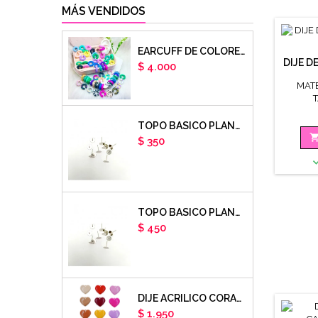
MÁS VENDIDOS
EARCUFF DE COLORES EN ARCILLA POLIMERICA X UNIDAD
DIJE D
Precio
$ 4.000
MAT
TOPO BASICO PLANO 6MM ACERO PLATEADO X PAR
Precio
$ 350
TOPO BASICO PLANO 8MM ACERO PLATEADO X PAR
Precio
$ 450
DIJE ACRILICO CORAZON LISO X UNIDAD
Precio
$ 1.950