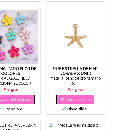
SMALTADO FLOR DE
DIJE ESTRELLA DE MAR
COLORES
DORADA X UNID
RIAL GOLDFIELD
material baño de oro tamaño
CCIONA EL COLOR
2cm
AMAÑO 17MM
Precio
Precio
$ 1.500
$ 1.500

etalles del producto
Añadir al carrito


Disponible
Disponible