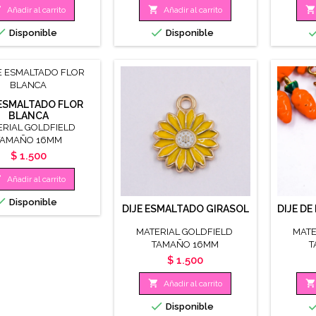



Añadir al carrito
Añadir al carrito


Disponible
Disponible
 ESMALTADO FLOR
BLANCA
ERIAL GOLDFIELD
TAMAÑO 16MM
Precio
$ 1.500

Añadir al carrito

Disponible
DIJE ESMALTADO GIRASOL
DIJE D
MATERIAL GOLDFIELD
MATE
TAMAÑO 16MM
T
Precio
$ 1.500


Añadir al carrito

Disponible