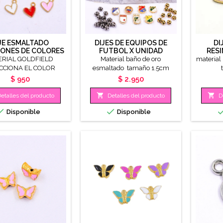
JE ESMALTADO
DIJES DE EQUIPOS DE
DI
ONES DE COLORES
FUTBOL X UNIDAD
RESI
X UNIDAD
ERIAL GOLDFIELD
Material baño de oro
material
CCIONA EL COLOR
esmaltado tamaño 1.5cm
TAMAÑO 10MM
hueco pasador
Precio
Precio
$ 950
$ 2.950


etalles del producto
Detalles del producto
D


Disponible
Disponible