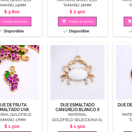
TAMAÑO 24MM
TAMAÑO 18MM
T
Precio
Precio
$ 3.800
$ 2.900



Añadir al carrito
Añadir al carrito


Disponible
Disponible
IJE DE FRUTA
DIJE ESMALTADO
DIJE 
SMALTADO UVA
CANGREJO BLANCO X
UNIDAD
ERIAL GOLDFIELD
MATERIAL
MATE
TAMAÑO 17MM
GOLDFIELD SELECCIONA EL
T
COLORTAMAÑO 20MM
Precio
Precio
$ 1.500
$ 1.900