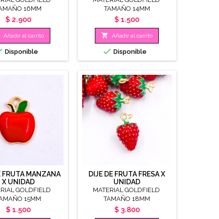
AMAÑO 16MM
TAMAÑO 14MM
Precio
Precio
$ 2.900
$ 1.500

Añadir al carrito
Añadir al carrito


Disponible
Disponible
DE FRUTA MANZANA
DIJE DE FRUTA FRESA X
X UNIDAD
UNIDAD
RIAL GOLDFIELD
MATERIAL GOLDFIELD
AMAÑO 15MM
TAMAÑO 18MM
Precio
Precio
$ 1.500
$ 3.800