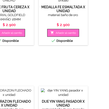
E FRUTA CEREZA X
MEDALLA FE ESMALTADA X
UNIDAD
UNIDAD
RIAL GOLDFIELD
material baño de oro
AMAÑO 18MM
Precio
Precio
$ 2.900
$ 2.900

Añadir al carrito
Añadir al carrito


Disponible
Disponible
ORAZON FLECHADO
DIJE YIN YANG PASADOR X
X UNIDAD
UNIDAD