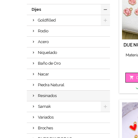
Dijes
Goldfilled
Rodio
Acero
DIJE 
Niquelado
Materi
Baño de Oro
Nacar

D
Piedra Natural
Resinados
Samak
Variados
Broches