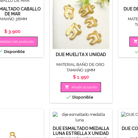
SMALTADO CABALLO
DIJE D
DE MAR
TAMAÑO 38MM
MATE
T
Precio
$ 3.900

etalles del producto

Disponible
DIJE MUELITA X UNIDAD
MATERIAL BAÑO DE ORO
TAMAÑO 15MM
Precio
$ 1.950

Añadir al carrito

Disponible
DIJE ESMALTADO MEDALLA
DIJE C
LUNA ESTRELLA X UNIDAD