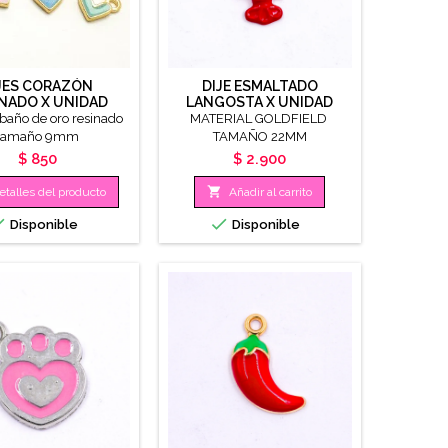
JES CORAZÓN
DIJE ESMALTADO
NADO X UNIDAD
LANGOSTA X UNIDAD
 baño de oro resinado
MATERIAL GOLDFIELD
tamaño 9mm
TAMAÑO 22MM
Precio
Precio
$ 850
$ 2.900

etalles del producto
Añadir al carrito


Disponible
Disponible