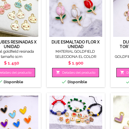
NUBES RESINADAS X
DIJE ESMALTADO FLOR X
DI
UNIDAD
UNIDAD
TOR
al goldfield resinada
MATERIAL GOLDFIELD
tamaño 1cm
SELECCIONA EL COLOR
GOLDFI
TAMAÑO 22MM
COL
Precio
Precio
$ 1.450
$ 1.900


etalles del producto
Detalles del producto
D


Disponible
Disponible