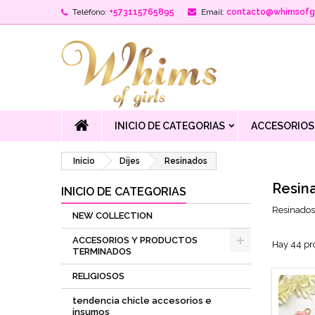
Teléfono:
+573115765895
Email:
contacto@whimsofgi
INICIO DE CATEGORIAS
ACCESORIOS
Inicio
Dijes
Resinados
Resin
INICIO DE CATEGORIAS
Resinados
NEW COLLECTION
ACCESORIOS Y PRODUCTOS
Hay 44 pr
TERMINADOS
RELIGIOSOS
tendencia chicle accesorios e
insumos