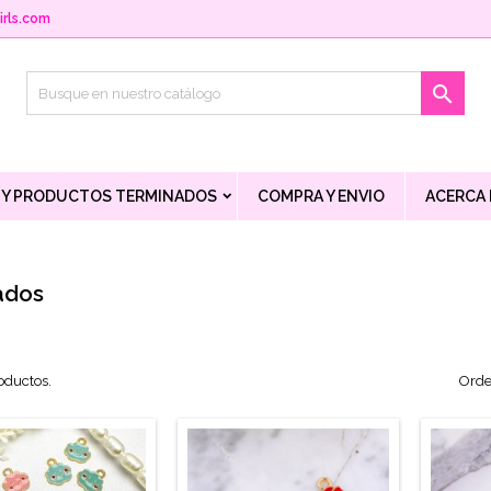
rls.com

 Y PRODUCTOS TERMINADOS
COMPRA Y ENVIO
ACERCA
ados
oductos.
Orde