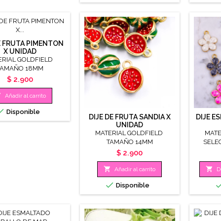
E FRUTA PIMENTON
X UNIDAD
ERIAL GOLDFIELD
TAMAÑO 18MM
Precio
$ 2.900

Añadir al carrito

Disponible
DIJE DE FRUTA SANDIA X
DIJE E
UNIDAD
MATERIAL GOLDFIELD
MATE
TAMAÑO 14MM
SELE
T
Precio
$ 2.900


Añadir al carrito
D

Disponible