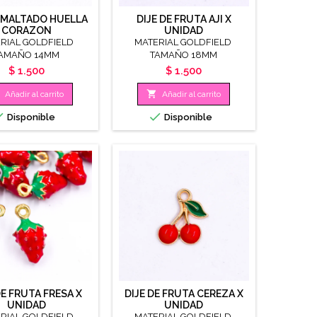
ESMALTADO HUELLA
DIJE DE FRUTA AJI X
CORAZON
UNIDAD
RIAL GOLDFIELD
MATERIAL GOLDFIELD
AMAÑO 14MM
TAMAÑO 18MM
Precio
Precio
$ 1.500
$ 1.500

Añadir al carrito
Añadir al carrito


Disponible
Disponible
DE FRUTA FRESA X
DIJE DE FRUTA CEREZA X
UNIDAD
UNIDAD
RIAL GOLDFIELD
MATERIAL GOLDFIELD