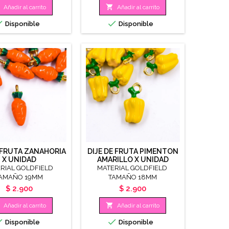

Añadir al carrito
Añadir al carrito


Disponible
Disponible
E FRUTA ZANAHORIA
DIJE DE FRUTA PIMENTON
X UNIDAD
AMARILLO X UNIDAD
RIAL GOLDFIELD
MATERIAL GOLDFIELD
AMAÑO 19MM
TAMAÑO 18MM
Precio
Precio
$ 2.900
$ 2.900

Añadir al carrito
Añadir al carrito


Disponible
Disponible