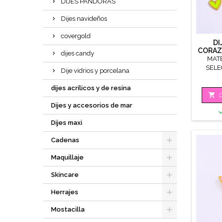
DIJES PANDORAS
Dijes navideños
covergold
DI
CORAZ
dijes candy
MAT
SELE
Dije vidrios y porcelana
dijes acrílicos y de resina

D
Dijes y accesorios de mar
Dijes maxi
Cadenas
Maquillaje
Skincare
Herrajes
Mostacilla