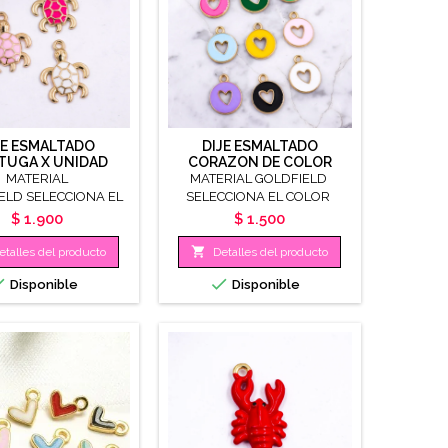
JE ESMALTADO
DIJE ESMALTADO
TUGA X UNIDAD
CORAZON DE COLOR
MATERIAL
MATERIAL GOLDFIELD
ELD SELECCIONA EL
SELECCIONA EL COLOR
ORTAMAÑO 20MM
TAMAÑO 15MM
Precio
Precio
$ 1.900
$ 1.500

etalles del producto
Detalles del producto


Disponible
Disponible