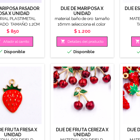
MARIPOSA PASADOR
DIJE DE MARIPOSA X
DIJE 
OSA X UNIDAD
UNIDAD
RIAL PLASTIMETAL
material baño de oro tamaño
MATE
ADO TAMAÑO 1.2CM
16mm selecciona el color
T
Precio
Precio
$ 850
$ 1.200



Añadir al carrito
Detalles del producto


Disponible
Disponible
DE FRUTA FRESA X
DIJE DE FRUTA CEREZA X
DIJE 
UNIDAD
UNIDAD
ERIAL GOLDFIELD
MATERIAL GOLDFIELD
MATE