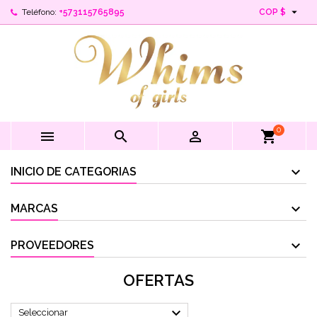

Teléfono:
+573115765895
COP $
0



shopping_cart
INICIO DE CATEGORIAS
MARCAS
PROVEEDORES
OFERTAS

Seleccionar