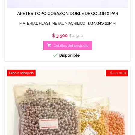
ARETES TOPO CORAZON DOBLE DE COLOR X PAR
MATERIAL PLASTIMETAL Y ACRILICO TAMAÑO 22MM
Precio
Precio
$ 3.500
$ 4.500
base

Detalles del producto

Disponible
Precio rebajado
- $ 20.000