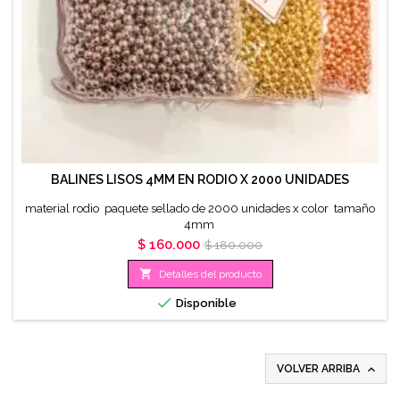
BALINES LISOS 4MM EN RODIO X 2000 UNIDADES
material rodio paquete sellado de 2000 unidades x color tamaño
4mm
Precio
Precio
$ 160.000
$ 180.000
base

Detalles del producto

Disponible

VOLVER ARRIBA