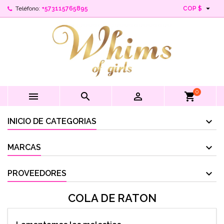

Teléfono:
+573115765895
COP $
0



shopping_cart
INICIO DE CATEGORIAS
MARCAS
PROVEEDORES
COLA DE RATON