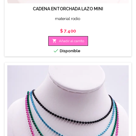
CADENA ENTORCHADA LAZO MINI
material rodio
Precio
$ 7.400

Añadir al carrito

Disponible