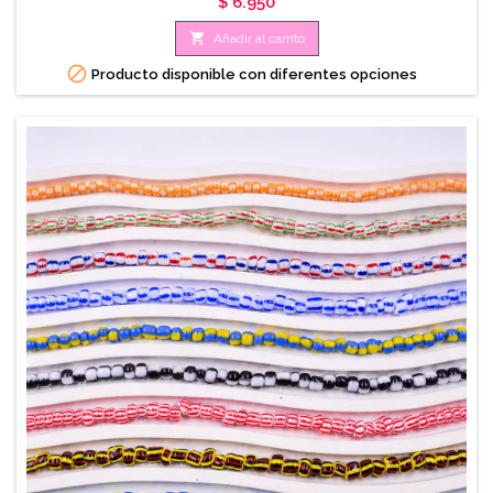
Precio
$ 6.950

Añadir al carrito

Producto disponible con diferentes opciones