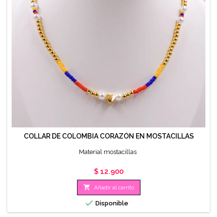
COLLAR DE COLOMBIA CORAZÓN EN MOSTACILLAS
Material mostacillas
Precio
$ 12.900

Añadir al carrito

Disponible