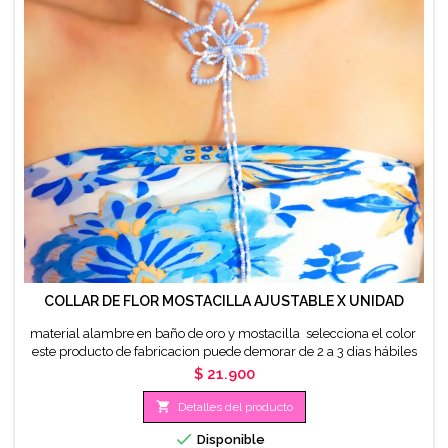
COLLAR DE FLOR MOSTACILLA AJUSTABLE X UNIDAD
material alambre en baño de oro y mostacilla selecciona el color
este producto de fabricacion puede demorar de 2 a 3 dias hábiles
para ser despachado
Precio
$ 21.900

Detalles del producto

Disponible