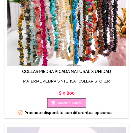
COLLAR PIEDRA PICADA NATURAL X UNIDAD
MATERIAL PIEDRA SINTETICA COLLAR SHOKER
Precio
$ 9.800

Añadir al carrito

Producto disponible con diferentes opciones