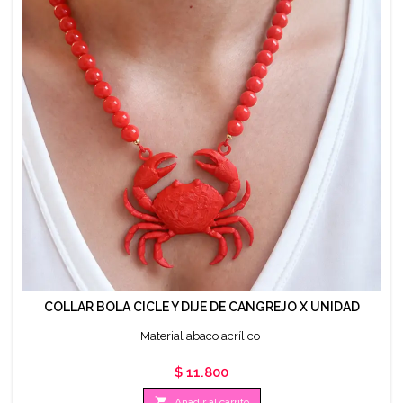
COLLAR BOLA CICLE Y DIJE DE CANGREJO X UNIDAD
Material abaco acrílico
Precio
$ 11.800

Añadir al carrito