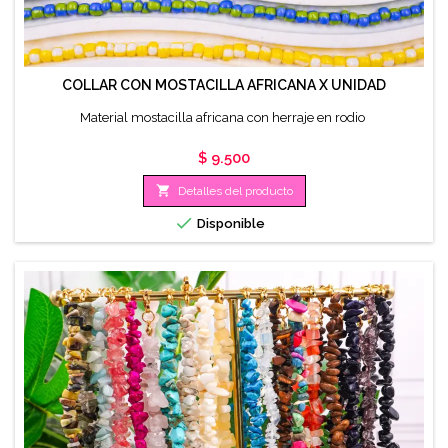
COLLAR CON MOSTACILLA AFRICANA X UNIDAD
Material mostacilla africana con herraje en rodio
Precio
$ 9.500

Detalles del producto

Disponible