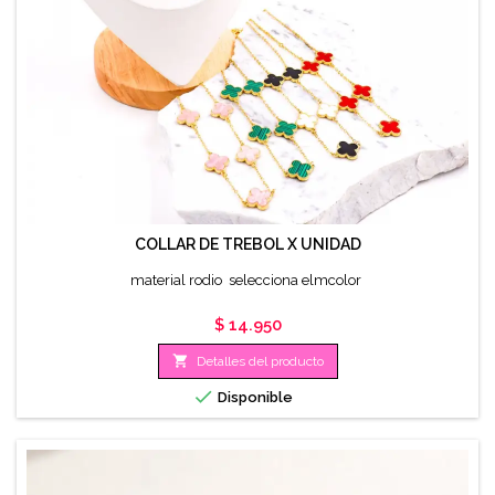
COLLAR DE TREBOL X UNIDAD
material rodio selecciona elmcolor
Precio
$ 14.950

Detalles del producto

Disponible