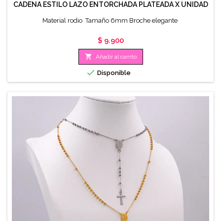
CADENA ESTILO LAZO ENTORCHADA PLATEADA X UNIDAD
Material rodio Tamaño 6mm Broche elegante
Precio
$ 9.900

Añadir al carrito

Disponible