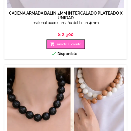
CADENA ARMADA BALIN 4MM INTERCALADO PLATEADO X
UNIDAD
material acero tamaño del balin 4mm
Precio
$ 2.900

Añadir al carrito

Disponible