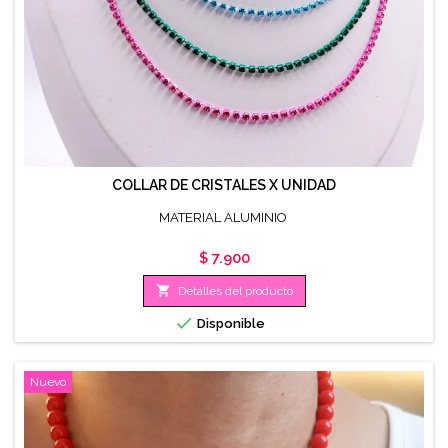
COLLAR DE CRISTALES X UNIDAD
MATERIAL ALUMINIO
Precio
$ 7.900

Detalles del producto

Disponible
Nuevo