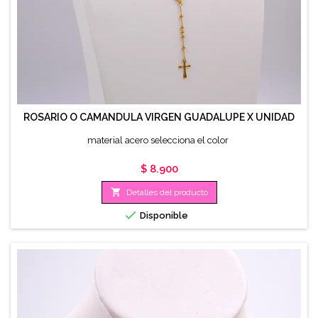
ROSARIO O CAMANDULA VIRGEN GUADALUPE X UNIDAD
material acero selecciona el color
Precio
$ 8.900

Detalles del producto

Disponible