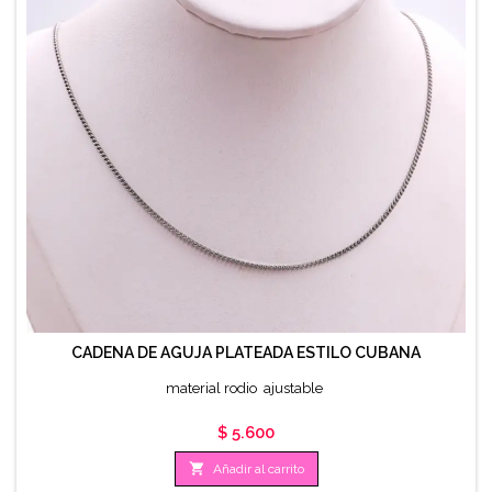
CADENA DE AGUJA PLATEADA ESTILO CUBANA
material rodio ajustable
Precio
$ 5.600

Añadir al carrito