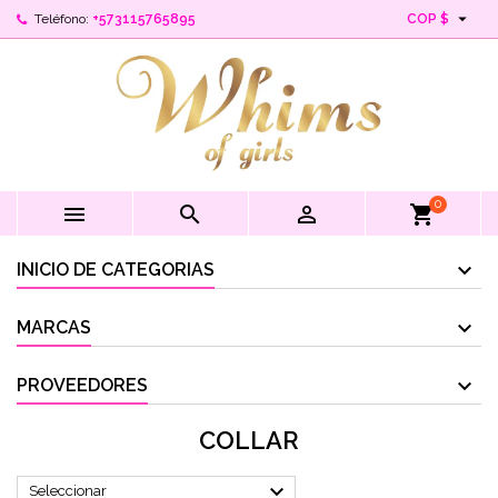

Teléfono:
+573115765895
COP $
0



shopping_cart
INICIO DE CATEGORIAS
MARCAS
PROVEEDORES
COLLAR

Seleccionar