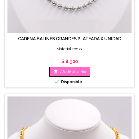
CADENA BALINES GRANDES PLATEADA X UNIDAD
Material rodio
Precio
$ 8.900

Añadir al carrito

Disponible