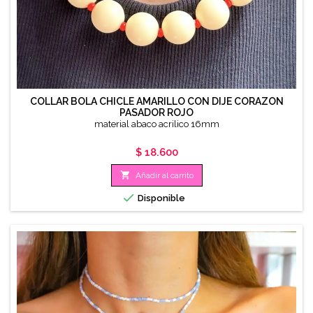
COLLAR BOLA CHICLE AMARILLO CON DIJE CORAZON
PASADOR ROJO
material abaco acrilico 16mm
Precio
$ 18.600

Añadir al carrito

Disponible