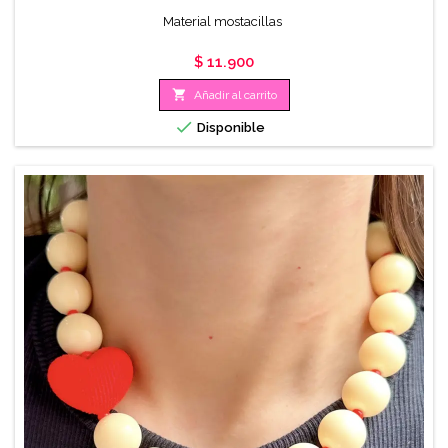
Material mostacillas
Precio
$ 11.900

Añadir al carrito

Disponible