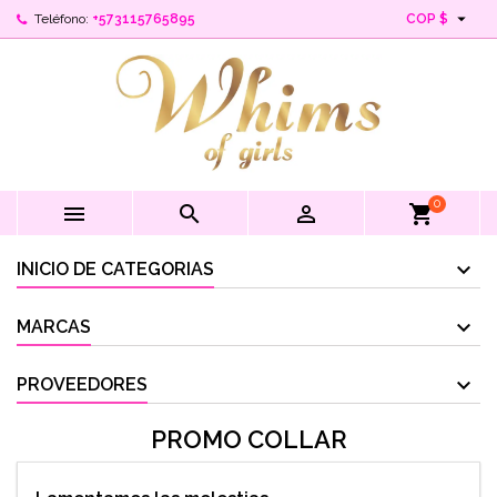

Teléfono:
+573115765895
COP $
0



shopping_cart
INICIO DE CATEGORIAS
MARCAS
PROVEEDORES
PROMO COLLAR