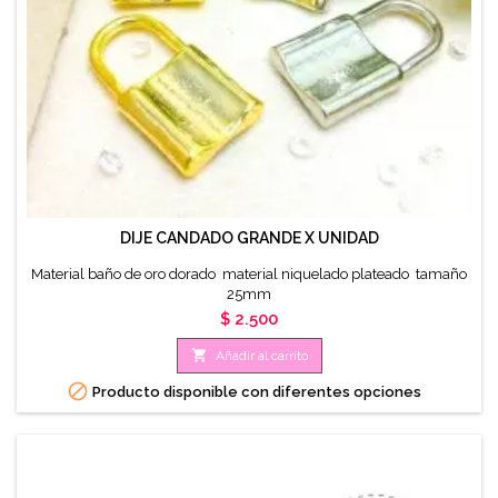
DIJE CANDADO GRANDE X UNIDAD
Material baño de oro dorado material niquelado plateado tamaño
25mm
Precio
$ 2.500

Añadir al carrito

Producto disponible con diferentes opciones