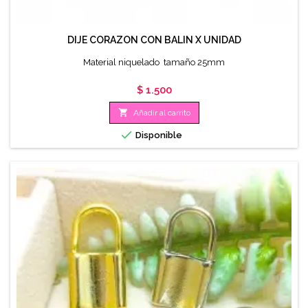
DIJE CORAZON CON BALIN X UNIDAD
Material niquelado tamaño 25mm
Precio
$ 1.500

Añadir al carrito

Disponible