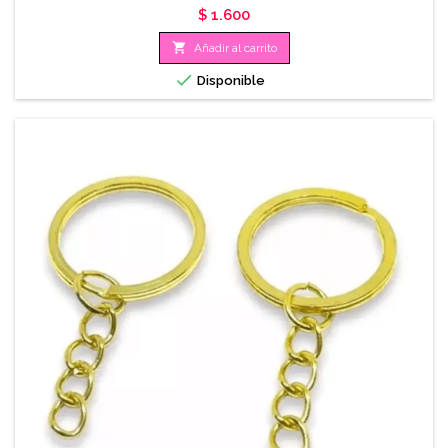
Precio
$ 1.600

Añadir al carrito

Disponible