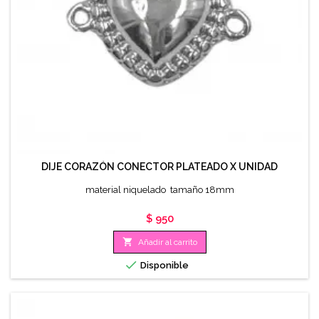
DIJE CORAZÓN CONECTOR PLATEADO X UNIDAD
material niquelado tamaño 18mm
Precio
$ 950

Añadir al carrito

Disponible