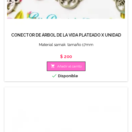
CONECTOR DE ÁRBOL DE LA VIDA PLATEADO X UNIDAD
Material samak tamaño 17mm
Precio
$ 200

Añadir al carrito

Disponible