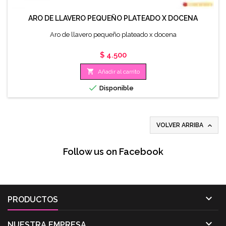
ARO DE LLAVERO PEQUEÑO PLATEADO X DOCENA
Aro de llavero pequeño plateado x docena
Precio
$ 4.500

Añadir al carrito

Disponible

VOLVER ARRIBA
Follow us on Facebook

PRODUCTOS

NUESTRA EMPRESA