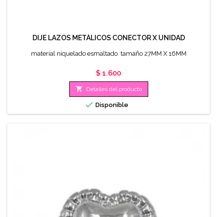
DIJE LAZOS METÁLICOS CONECTOR X UNIDAD
material niquelado esmaltado tamaño 27MM X 16MM
Precio
$ 1.600

Detalles del producto

Disponible