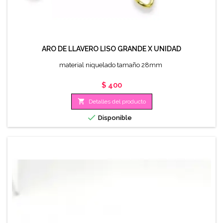
ARO DE LLAVERO LISO GRANDE X UNIDAD
material niquelado tamaño 28mm
Precio
$ 400

Detalles del producto

Disponible