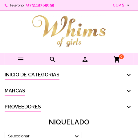

Teléfono:
+573115765895
COP $
0



shopping_cart
INICIO DE CATEGORIAS
MARCAS
PROVEEDORES
NIQUELADO

Seleccionar