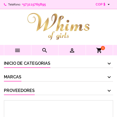

Teléfono:
+573115765895
COP $
0



shopping_cart
INICIO DE CATEGORIAS
MARCAS
PROVEEDORES