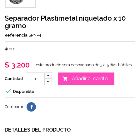
Separador Plastimetal niquelado x 10
gramo
Referencia
SPNP4
4mm
$ 3.200
este producto será despachado de 3 a 5 dias hábiles
Añadir al carrito

Cantidad

Disponible
Compartir
DETALLES DEL PRODUCTO