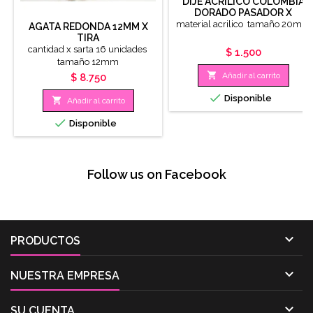
DIJE ACRILICO COLOMBIA
DORADO PASADOR X
UNIDAD
material acrilico tamaño 20mm
AGATA REDONDA 12MM X
TIRA
cantidad x sarta 16 unidades
Precio
$ 1.500
tamaño 12mm

Añadir al carrito
Precio
$ 8.750

Disponible

Añadir al carrito

Disponible
Follow us on Facebook

PRODUCTOS

NUESTRA EMPRESA

SU CUENTA