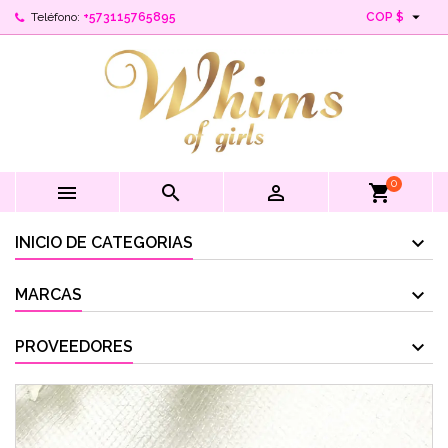

Teléfono:
+573115765895
COP $
0



shopping_cart
INICIO DE CATEGORIAS
MARCAS
PROVEEDORES