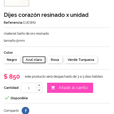
Dijes corazón resinado x unidad
Referencia
DJESM2
material baño de oro resinado
tamaño 9mm
Color
Negro
Azul claro
Rosa
Verde Turquesa
$ 850
este producto será despachado de 3 a 5 dias hábiles
Añadir al carrito

Cantidad

Disponible
Compartir