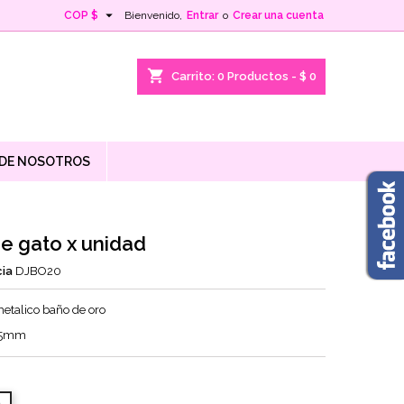

COP $
Bienvenido,
Entrar
o
Crear una cuenta
shopping_cart
Carrito:
0
Productos - $ 0
 DE NOSOTROS
de gato x unidad
ia
DJBO20
metalico baño de oro
15mm
o