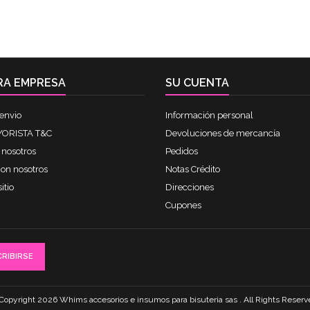
RA EMPRESA
SU CUENTA
envio
Información personal
ORISTA T&C
Devoluciones de mercancía
 nosotros
Pedidos
con nosotros
Notas Crédito
itio
Direcciones
Cupones
Copyright 2026 Whims accesorios e insumos para bisuteria sas . All Rights Reserv