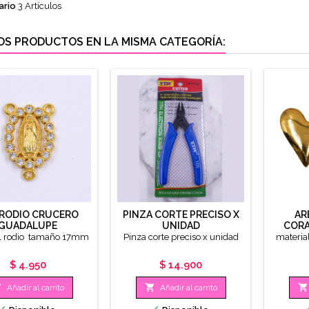
ario
3 Artículos
OS PRODUCTOS EN LA MISMA CATEGORÍA:
 RODIO CRUCERO
PINZA CORTE PRECISO X
AR
GUADALUPE
UNIDAD
CORA
l rodio tamaño 17mm
Pinza corte preciso x unidad
materia
Precio
Precio
$ 4.950
$ 14.900



Añadir al carrito
Añadir al carrito