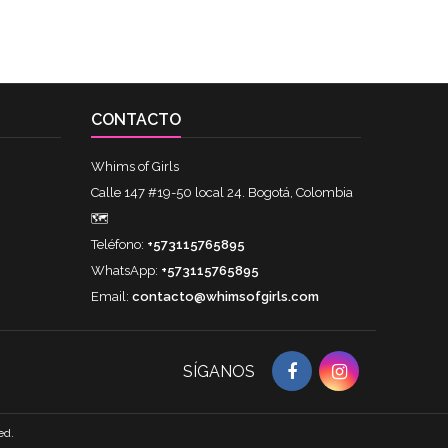
CONTACTO
Whims of Girls
Calle 147 #19-50 local 24. Bogotá, Colombia
🗺
Teléfono:
+573115765895
WhatsApp:
+573115765895
Email:
contacto@whimsofgirls.com
SÍGANOS
ed.