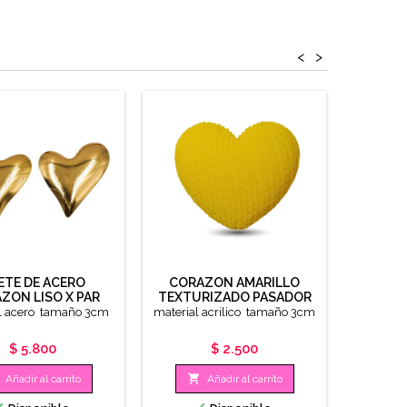
<
>
ARE
ESMALTA
material

ETE DE ACERO
CORAZON AMARILLO
ZON LISO X PAR
TEXTURIZADO PASADOR
VERTICAL X UNIDAD
l acero tamaño 3cm
material acrilico tamaño 3cm
Precio
Precio
$ 5.800
$ 2.500

Añadir al carrito
Añadir al carrito