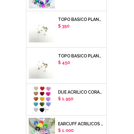
TOPO BASICO PLANO 6MM ACERO PLATEADO X PAR
Precio
$ 350
TOPO BASICO PLANO 8MM ACERO PLATEADO X PAR
Precio
$ 450
DIJE ACRILICO CORAZON LISO X UNIDAD
Precio
$ 1.950
EARCUFF ACRILICOS DE COLORES BALINES X UNIDAD
Precio
$ 1.000