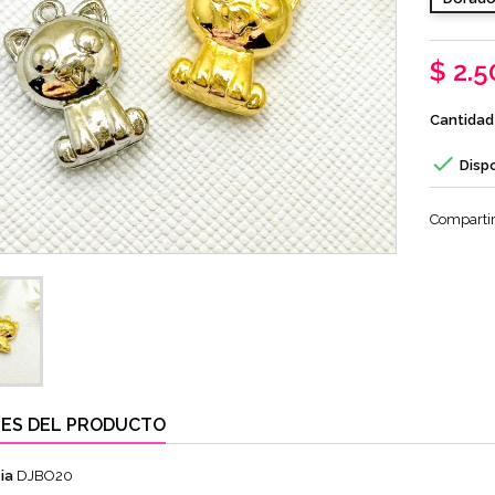
$ 2.5
Cantidad

Disp
Comparti
ES DEL PRODUCTO
ia
DJBO20