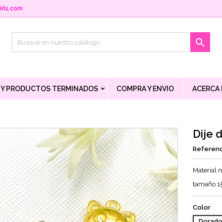
rls.com

 Y PRODUCTOS TERMINADOS
COMPRA Y ENVIO
ACERCA
Dije 
Referenc
Material 
tamaño 
Color
Dorad