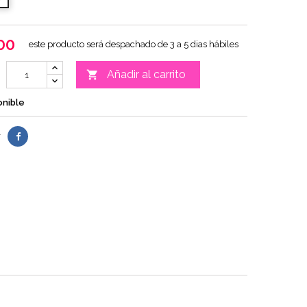
00
este producto será despachado de 3 a 5 dias hábiles
Añadir al carrito

onible
r