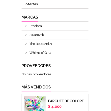
ofertas
MARCAS
Preciosa
Swarovski
The Beadsmith
Whims of Girls
PROVEEDORES
No hay proveedores
MÁS VENDIDOS
EARCUFF DE COLORES EN ARCILLA POLIMERICA X UNIDAD
Precio
$ 4.000