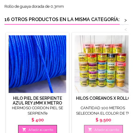
Rollo de guaya dorada de 0,3mm
16 OTROS PRODUCTOS EN LA MISMA CATEGORÍA:
>
<
HILO PIEL DE SERPIENTE
HILOS COREANOS X ROLLO
AZUL REY 2MM X METRO
HERMOSO CORDON PIEL SE
CANTIDAD 100 METROS
SERPIENTe
SELECCIONA EL COLOR DE TU
PREFERENCIA CALIBRE 0.8MM
Precio
Precio
$ 400
$ 9.500


Añadir al carrito
Añadir al carrito