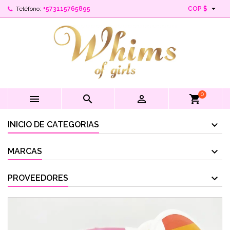

Teléfono:
+573115765895
COP $
0



shopping_cart
INICIO DE CATEGORIAS
MARCAS
PROVEEDORES