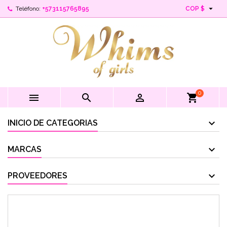

Teléfono:
+573115765895
COP $
0



shopping_cart
INICIO DE CATEGORIAS
MARCAS
PROVEEDORES