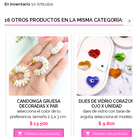
En inventario
10 Artículos
16 OTROS PRODUCTOS EN LA MISMA CATEGORÍA:
>
<
CANDONGA GRUESA
DIJES DE VIDRIO CORAZON
DECORADAS X PAR
OJO X UNIDAD
selecciona el color de tu
dijes de vidrio con base de
preferencia tamaño 2.5 a 3 cm
argolla selecciona el modelo
Precio
Precio
$ 13.500
$ 9.800


Detalles del producto
Detalles del producto