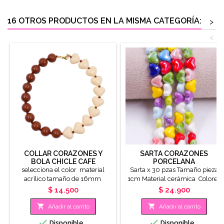
16 OTROS PRODUCTOS EN LA MISMA CATEGORÍA:
>
<
COLLAR CORAZONES Y
SARTA CORAZONES
BOLA CHICLE CAFE
PORCELANA
AMARILLO PASTEL X
selecciona el color material
Sarta x 30 pzas Tamaño pieza
UNIDAD
acrílico tamaño de 16mm
1cm Material cerámica Colores
aleatorios
Precio
Precio
$ 14.500
$ 24.900


Añadir al carrito
Añadir al carrito


Disponible
Disponible