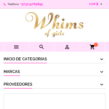

Teléfono:
+573115765895
COP $
0



shopping_cart
INICIO DE CATEGORIAS
MARCAS
PROVEEDORES