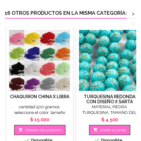
16 OTROS PRODUCTOS EN LA MISMA CATEGORÍA:
>
<
CHAQUIRON CHINA X LIBRA
TURQUESINA REDONDA
CON DISEÑO X SARTA
cantidad 500 gramos
MATERIAL PIEDRA
selecciona el color tamaño
TURQUESINA TAMAÑO DEL
numero 6 3.6mm
DIJE 14MM CANTIDAD X SARTA
Precio
Precio
$ 15.000
$ 4.500
aproximadamente
12 UNIDADES PIEDRA FOSIL


Detalles del producto
Añadir al carrito


Disponible
Disponible