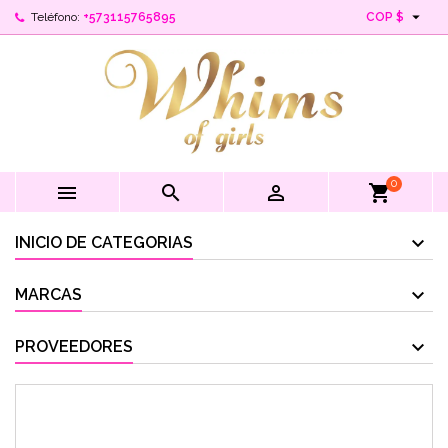

Teléfono:
+573115765895
COP $
0



shopping_cart
INICIO DE CATEGORIAS
MARCAS
PROVEEDORES