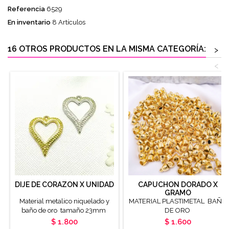
Referencia
6529
En inventario
8 Artículos
16 OTROS PRODUCTOS EN LA MISMA CATEGORÍA:
>
<
DIJE DE CORAZON X UNIDAD
CAPUCHON DORADO X
GRAMO
Material metalico niquelado y
MATERIAL PLASTIMETAL BAÑO
baño de oro tamaño 23mm
DE ORO
Precio
Precio
$ 1.800
$ 1.600