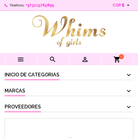

Teléfono:
+573115765895
COP $
0



shopping_cart
INICIO DE CATEGORIAS
MARCAS
PROVEEDORES