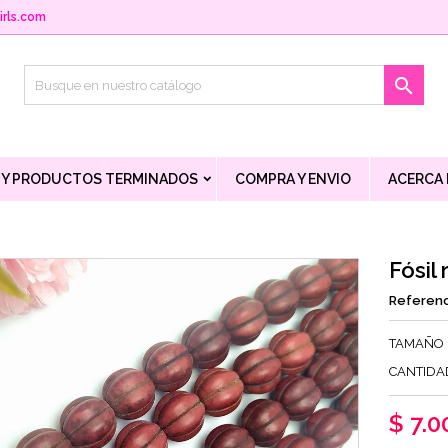
rls.com

 Y PRODUCTOS TERMINADOS
COMPRA Y ENVIO
ACERCA
Fósil
Referenc
TAMAÑO
CANTIDAD
$ 7.0