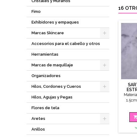
Cristales y Múranos
16 OTR
Fimo
Exhibidores y empaques
Marcas Skincare
Accesorios para el cabello y otros
Herramientas
Marcas de maquillaje
Organizadores
SAR
Hilos, Cordones y Cueros
EST
Materia
Hilos, Agujas y Pegas
1.5cm
ap
Flores de tela
Aretes
Anillos