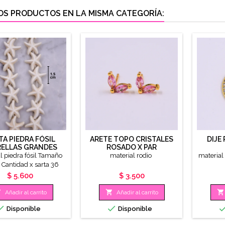
OS PRODUCTOS EN LA MISMA CATEGORÍA:
TA PIEDRA FÓSIL
ARETE TOPO CRISTALES
DIJE
RELLAS GRANDES
ROSADO X PAR
l piedra fósil Tamaño
material rodio
materia
 Cantidad x sarta 36
roximadamente
Precio
Precio
$ 5.600
$ 3.500



Añadir al carrito
Añadir al carrito


Disponible
Disponible