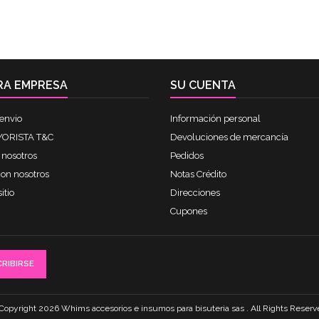
RA EMPRESA
SU CUENTA
envio
Información personal
ORISTA T&C
Devoluciones de mercancía
 nosotros
Pedidos
con nosotros
Notas Crédito
itio
Direcciones
Cupones
Copyright 2026 Whims accesorios e insumos para bisuteria sas . All Rights Reserv