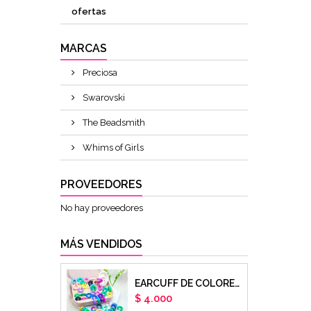
ofertas
MARCAS
Preciosa
Swarovski
The Beadsmith
Whims of Girls
PROVEEDORES
No hay proveedores
MÁS VENDIDOS
EARCUFF DE COLORES EN ARCILLA POLIMERICA X UNIDAD
Precio
$ 4.000