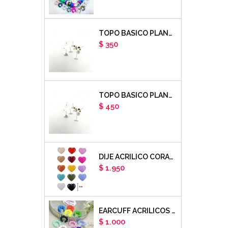
TOPO BASICO PLANO 6MM ACERO PLATEADO X PAR
Precio
$ 350
TOPO BASICO PLANO 8MM ACERO PLATEADO X PAR
Precio
$ 450
DIJE ACRILICO CORAZON LISO X UNIDAD
Precio
$ 1.950
EARCUFF ACRILICOS DE COLORES BALINES X UNIDAD
Precio
$ 1.000