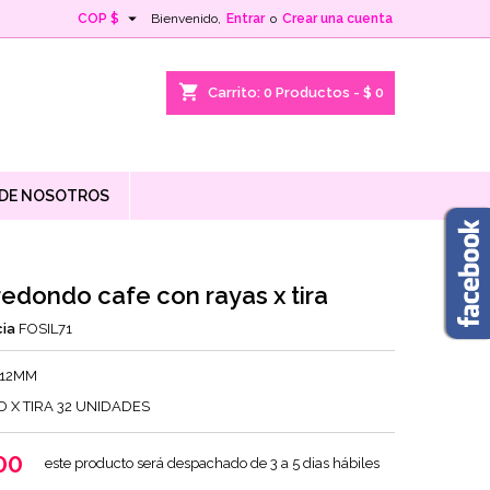

COP $
Bienvenido,
Entrar
o
Crear una cuenta
shopping_cart
Carrito:
0
Productos - $ 0
 DE NOSOTROS
 redondo cafe con rayas x tira
ia
FOSIL71
 12MM
 X TIRA 32 UNIDADES
00
este producto será despachado de 3 a 5 dias hábiles