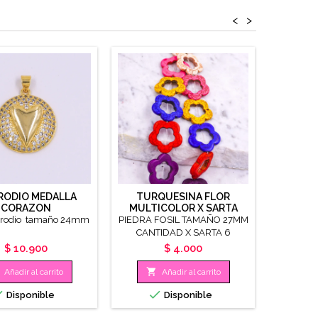
<
>
 RODIO MEDALLA
TURQUESINA FLOR
DIJE 
CORAZON
MULTICOLOR X SARTA
ESP
l rodio tamaño 24mm
PIEDRA FOSIL TAMAÑO 27MM
material
CANTIDAD X SARTA 6
UNIDADES
Precio
Precio
$ 10.900
$ 4.000


Añadir al carrito
Añadir al carrito


Disponible
Disponible