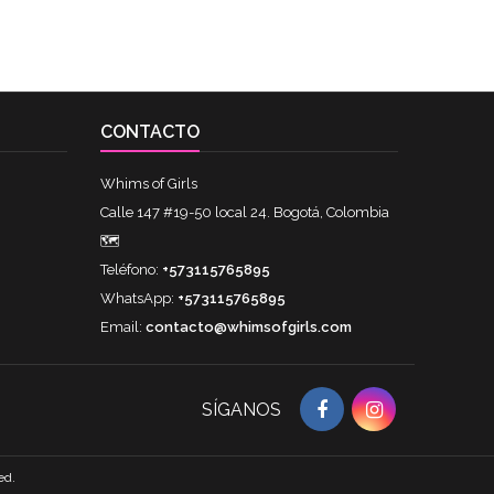
CONTACTO
Whims of Girls
Calle 147 #19-50 local 24. Bogotá, Colombia
🗺
Teléfono:
+573115765895
WhatsApp:
+573115765895
Email:
contacto@whimsofgirls.com
SÍGANOS
ed.