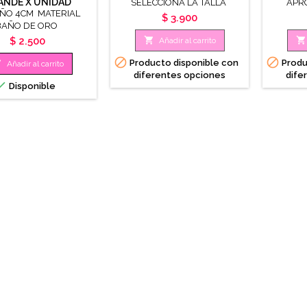
ANDE X UNIDAD
SELECCIONA LA TALLA
APR
ÑO 4CM MATERIAL
SELE
Precio
$ 3.900
BAÑO DE ORO
Precio


$ 2.500
Añadir al carrito


Producto disponible con
Produ

Añadir al carrito
diferentes opciones
dife

Disponible