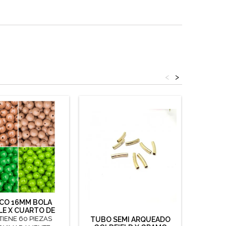
<
>
CO 16MM BOLA
TABA BO
LE X CUARTO DE
LIBRA
IENE 60 PIEZAS
material
TUBO SEMI ARQUEADO