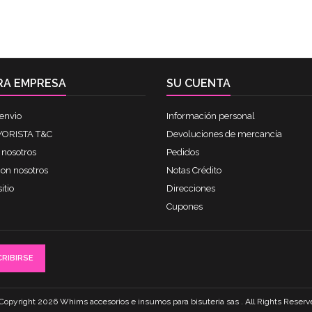
RA EMPRESA
SU CUENTA
envio
Información personal
ORISTA T&C
Devoluciones de mercancía
 nosotros
Pedidos
con nosotros
Notas Crédito
itio
Direcciones
Cupones
Copyright 2026 Whims accesorios e insumos para bisuteria sas . All Rights Reserv