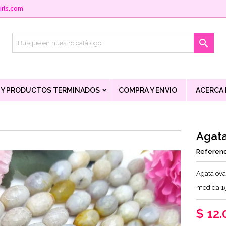
rls.com

 Y PRODUCTOS TERMINADOS
COMPRA Y ENVIO
ACERCA
Agata
Referenc
Agata oval
medida 
$ 12.