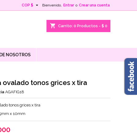

COP $
Bienvenido,
Entrar
o
Crear una cuenta
shopping_cart
Carrito:
0
Productos - $ 0
 DE NOSOTROS
 ovalado tonos grices x tira
ia
AGAFIG18
ado tonos grices x tira
15mm x 10mm
000