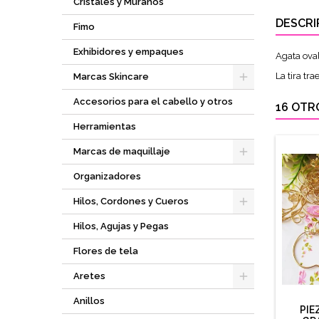
Cristales y Múranos
DESCRI
Fimo
Exhibidores y empaques
Agata oval
La tira tra
Marcas Skincare
Accesorios para el cabello y otros
16 OTR
Herramientas
Marcas de maquillaje
Organizadores
Hilos, Cordones y Cueros
Hilos, Agujas y Pegas
Flores de tela
Aretes
Anillos
PIE