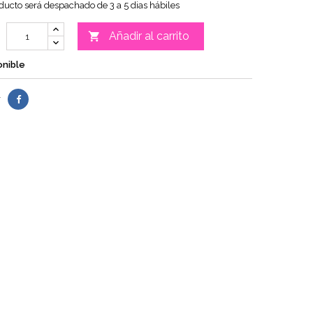
ducto será despachado de 3 a 5 dias hábiles
Añadir al carrito

onible
r