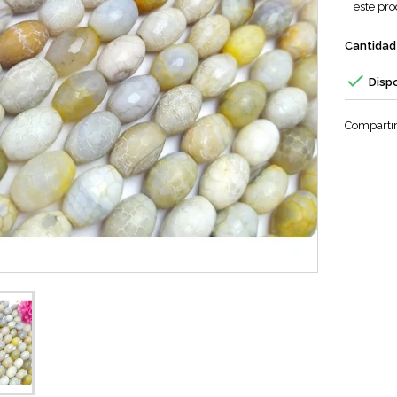
este pro
Cantidad

Disp
Comparti