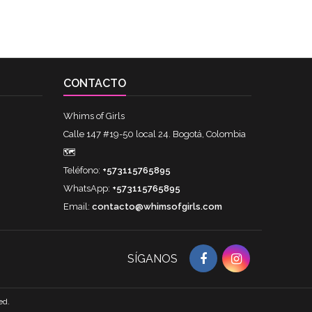
CONTACTO
Whims of Girls
Calle 147 #19-50 local 24. Bogotá, Colombia
🗺
Teléfono:
+573115765895
WhatsApp:
+573115765895
Email:
contacto@whimsofgirls.com
SÍGANOS
ed.