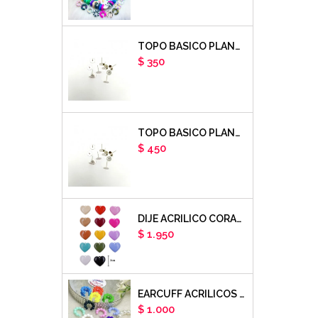
TOPO BASICO PLANO 6MM ACERO PLATEADO X PAR
Precio
$ 350
TOPO BASICO PLANO 8MM ACERO PLATEADO X PAR
Precio
$ 450
DIJE ACRILICO CORAZON LISO X UNIDAD
Precio
$ 1.950
EARCUFF ACRILICOS DE COLORES BALINES X UNIDAD
Precio
$ 1.000