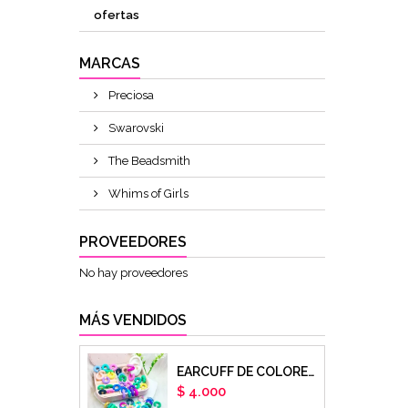
ofertas
MARCAS
Preciosa
Swarovski
The Beadsmith
Whims of Girls
PROVEEDORES
No hay proveedores
MÁS VENDIDOS
EARCUFF DE COLORES EN ARCILLA POLIMERICA X UNIDAD
Precio
$ 4.000