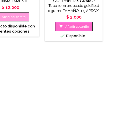
GOLDFIELD X GRAMO
OXIMADAMENTE
Tubo semi arqueado goldfield
CCIONA EL COLOR
Precio
$ 12.000
x gramo TAMAÑO: 1.5 APROX
Precio

$ 2.000
Añadir al carrito
cto disponible con

Añadir al carrito
rentes opciones

Disponible