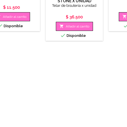
STONE X UNIDAD
Telar de bisutería x unidad
Precio
$ 11.500
Precio


$ 36.500
Añadir al carrito

Disponible

Añadir al carrito

Disponible