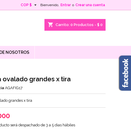

COP $
Bienvenido,
Entrar
o
Crear una cuenta
shopping_cart
Carrito:
0
Productos - $ 0
 DE NOSOTROS
 ovalado grandes x tira
ia
AGAFIG17
lado grandes x tira
000
ducto será despachado de 3 a 5 dias hábiles