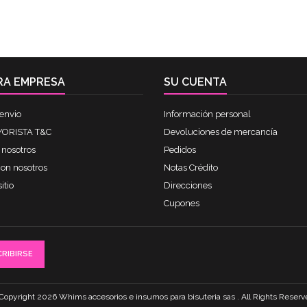
RA EMPRESA
SU CUENTA
envio
Información personal
ORISTA T&C
Devoluciones de mercancía
 nosotros
Pedidos
con nosotros
Notas Crédito
itio
Direcciones
Cupones
Copyright 2026 Whims accesorios e insumos para bisuteria sas . All Rights Reserv