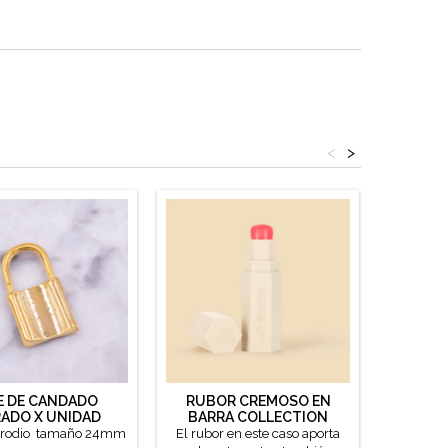
<
>
E DE CANDADO
RUBOR CREMOSO EN
LIMPIA
ADO X UNIDAD
BARRA COLLECTION
CERA
ATENEA
SALIC
l rodio tamaño 24mm
El rubor en este caso aporta
Limpiado