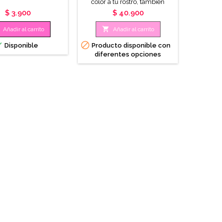
color a tu rostro, también
impure
puedes usarlo como sombra y
grasa 
Precio
Precio
$ 3.900
$ 40.900
labial, su tamaño es muy
protege l
práctico para llevar en la


Añadir al carrito
Añadir al carrito
cosmetiquera.


Disponible
Producto disponible con
diferentes opciones