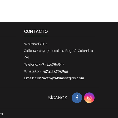
CONTACTO
Whims of Girls
Calle 147 #19-50 local 24. Bogotá, Colombia
🗺
Teléfono:
+573115765895
WhatsApp:
+573115765895
Email:
contacto@whimsofgirls.com
SÍGANOS
ed.