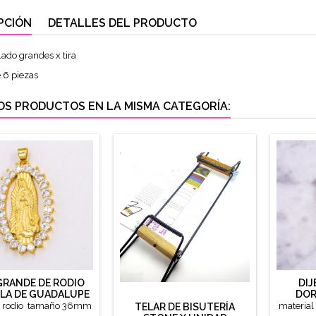
PCIÓN
DETALLES DEL PRODUCTO
ado grandes x tira
e 6 piezas
OS PRODUCTOS EN LA MISMA CATEGORÍA:
 GRANDE DE RODIO
DIJ
LA DE GUADALUPE
DOR
l rodio tamaño 36mm
materia
TELAR DE BISUTERÍA