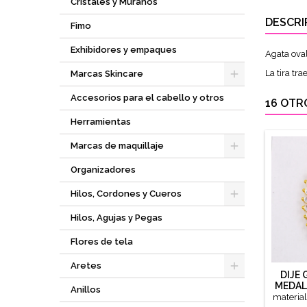
Cristales y Múranos
DESCRI
Fimo
Exhibidores y empaques
Agata oval
La tira tra
Marcas Skincare
Accesorios para el cabello y otros
16 OTR
Herramientas
Marcas de maquillaje
Organizadores
Hilos, Cordones y Cueros
Hilos, Agujas y Pegas
Flores de tela
Aretes
DIJE
MEDAL
Anillos
materia