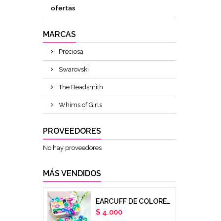
ofertas
MARCAS
Preciosa
Swarovski
The Beadsmith
Whims of Girls
PROVEEDORES
No hay proveedores
MÁS VENDIDOS
EARCUFF DE COLORES EN ARCILLA POLIMERICA X UNIDAD
Precio
$ 4.000