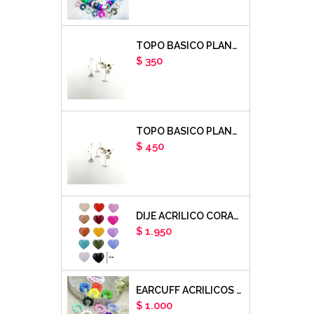
TOPO BASICO PLANO 6MM ACERO PLATEADO X PAR
Precio
$ 350
TOPO BASICO PLANO 8MM ACERO PLATEADO X PAR
Precio
$ 450
DIJE ACRILICO CORAZON LISO X UNIDAD
Precio
$ 1.950
EARCUFF ACRILICOS DE COLORES BALINES X UNIDAD
Precio
$ 1.000