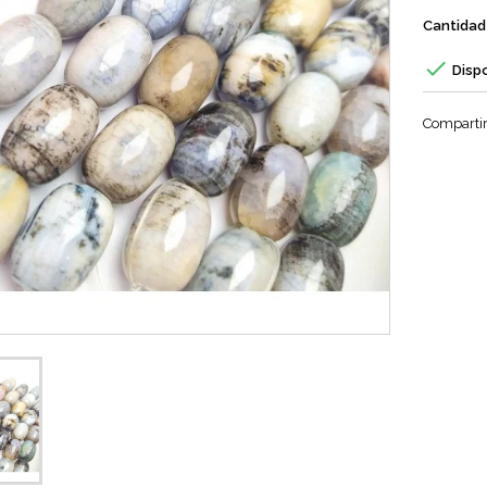
Cantidad

Disp
Comparti