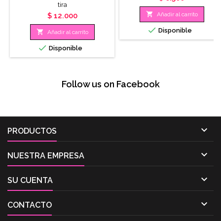
tira

Añadir al carrito
Precio
$ 12.000

Disponible

Añadir al carrito

Disponible
Follow us on Facebook

PRODUCTOS

NUESTRA EMPRESA

SU CUENTA

CONTACTO