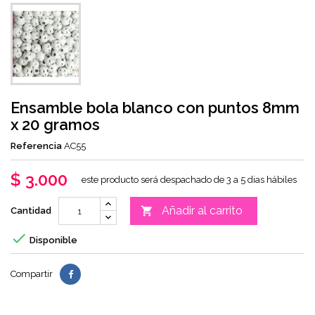
Ensamble bola blanco con puntos 8mm
x 20 gramos
Referencia
AC55
$ 3.000
este producto será despachado de 3 a 5 dias hábiles
Añadir al carrito

Cantidad

Disponible
Compartir