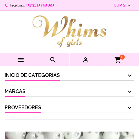

Teléfono:
+573115765895
COP $
0



shopping_cart
INICIO DE CATEGORIAS
MARCAS
PROVEEDORES