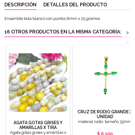
DESCRIPCIÓN
DETALLES DEL PRODUCTO
Ensamble bola blanco con puntos 8mm x 25 gramos
16 OTROS PRODUCTOS EN LA MISMA CATEGORÍA:
>
<
CRUZ DE RODIO GRANDE X
UNIDAD
material rodio tamaño 35mm
AGATA GOTAS GRISES Y
AMARILLAS X TIRA
Agata gotas grises y amarillas x
Precio
$ 6.500