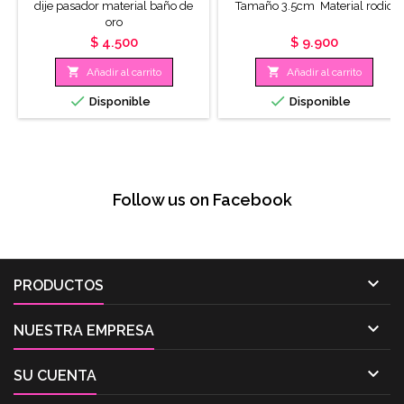
dije pasador material baño de
Tamaño 3.5cm Material rodio
oro
Precio
Precio
$ 4.500
$ 9.900


Añadir al carrito
Añadir al carrito


Disponible
Disponible
Follow us on Facebook

PRODUCTOS

NUESTRA EMPRESA

SU CUENTA