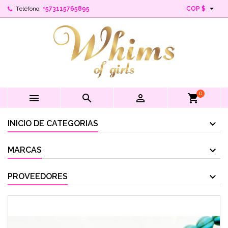

Teléfono:
+573115765895
COP $
0



shopping_cart
INICIO DE CATEGORIAS
MARCAS
PROVEEDORES