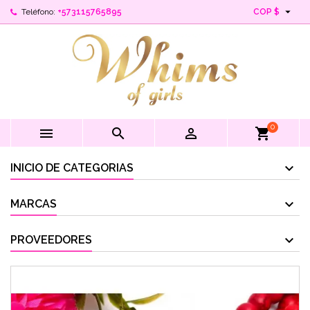

Teléfono:
+573115765895
COP $
0



shopping_cart
INICIO DE CATEGORIAS
MARCAS
PROVEEDORES