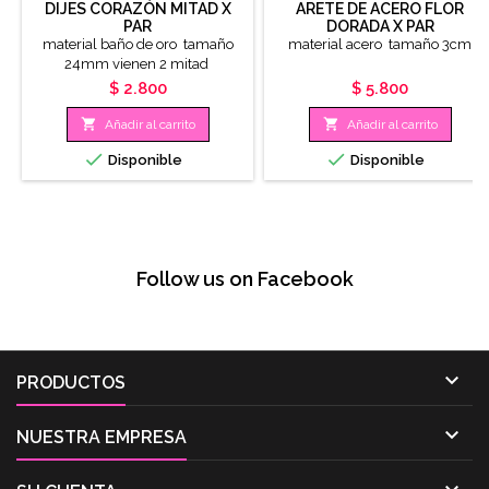
DIJES CORAZÓN MITAD X
ARETE DE ACERO FLOR
PAR
DORADA X PAR
material baño de oro tamaño
material acero tamaño 3cm
24mm vienen 2 mitad
Precio
Precio
$ 2.800
$ 5.800


Añadir al carrito
Añadir al carrito


Disponible
Disponible
Follow us on Facebook

PRODUCTOS

NUESTRA EMPRESA