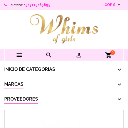

Teléfono:
+573115765895
COP $
0



shopping_cart
INICIO DE CATEGORIAS
MARCAS
PROVEEDORES