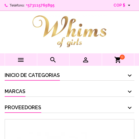

Teléfono:
+573115765895
COP $
0



shopping_cart
INICIO DE CATEGORIAS
MARCAS
PROVEEDORES