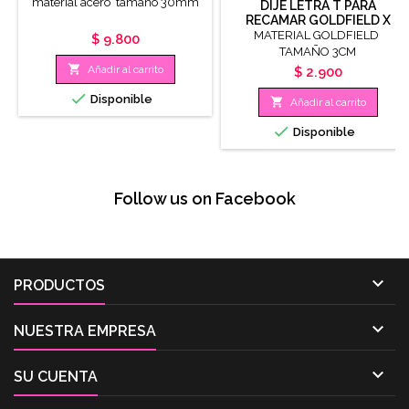
material acero tamaño 30mm
DIJE LETRA T PARA
RECAMAR GOLDFIELD X
PIEZA
MATERIAL GOLDFIELD
Precio
$ 9.800
TAMAÑO 3CM

Añadir al carrito
Precio
$ 2.900

Disponible

Añadir al carrito

Disponible
Follow us on Facebook

PRODUCTOS

NUESTRA EMPRESA

SU CUENTA