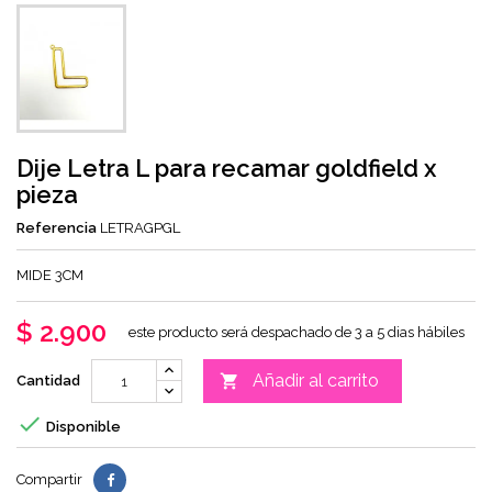
Dije Letra L para recamar goldfield x
pieza
Referencia
LETRAGPGL
MIDE 3CM
$ 2.900
este producto será despachado de 3 a 5 dias hábiles
Añadir al carrito

Cantidad

Disponible
Compartir