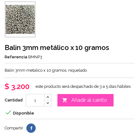
Balin 3mm metálico x 10 gramos
Referencia
BMNP3
Balin 3mm metalico x 10 gramos, niquelado
$ 3.200
este producto será despachado de 3 a 5 dias hábiles
Añadir al carrito

Cantidad

Disponible
Compartir