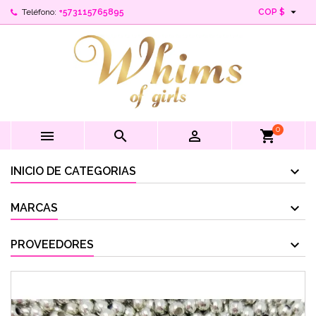

Teléfono:
+573115765895
COP $
0



shopping_cart
INICIO DE CATEGORIAS
MARCAS
PROVEEDORES