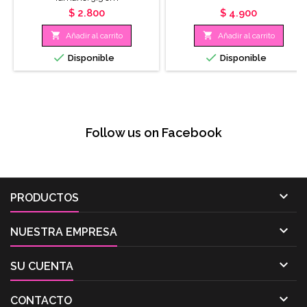
Precio
Precio
$ 2.800
$ 4.900


Añadir al carrito
Añadir al carrito


Disponible
Disponible
Follow us on Facebook

PRODUCTOS

NUESTRA EMPRESA

SU CUENTA

CONTACTO