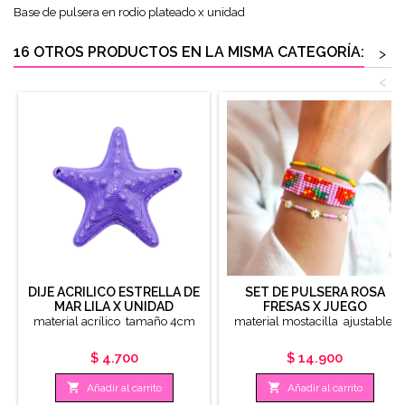
Base de pulsera en rodio plateado x unidad
16 OTROS PRODUCTOS EN LA MISMA CATEGORÍA:
>
<
DIJE ACRILICO ESTRELLA DE
SET DE PULSERA ROSA
MAR LILA X UNIDAD
FRESAS X JUEGO
material acrílico tamaño 4cm
material mostacilla ajustable
Precio
Precio
$ 4.700
$ 14.900


Añadir al carrito
Añadir al carrito