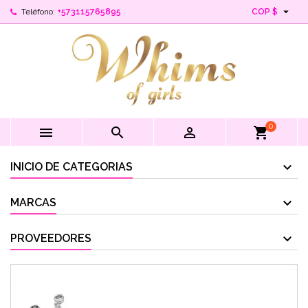

Teléfono:
+573115765895
COP $
0



shopping_cart
INICIO DE CATEGORIAS
MARCAS
PROVEEDORES