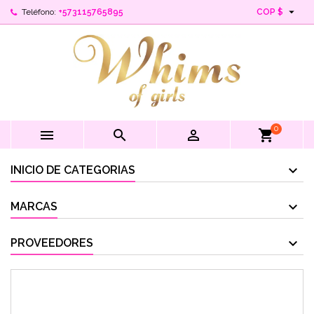

Teléfono:
+573115765895
COP $
0



shopping_cart
INICIO DE CATEGORIAS
MARCAS
PROVEEDORES