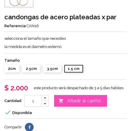
candongas de acero plateadas x par
Referencia
CAN16
selecciona el tamaño que necesites
la medida es el diametro externo
Tamaño
2cm
2.5cm
3.5cm
1.5 cm
$ 2.000
este producto será despachado de 3 a 5 dias hábiles
Añadir al carrito

Cantidad

Disponible
Compartir