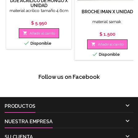
DIJE ACRILICO DE HONGO X
UNIDAD
material acrilico tamaño 4.6cm
BROCHE IMAN X UNIDAD
material samak
Precio
$ 5.950

Añadir al carrito
Precio
$ 1.500

Disponible

Añadir al carrito

Disponible
Follow us on Facebook

PRODUCTOS

NUESTRA EMPRESA

SU CUENTA