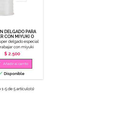
N DELGADO PARA
ER CON MIYUKI O
ACILLA X ROLLO
uper delgado especial
trabajar con miyuki
Precio
$ 2.500

Añadir al carrito

Disponible
1-5 de 5 artículo(s)