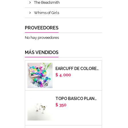
The Beadsmith
Whims of Girls
PROVEEDORES
No hay proveedores
MÁS VENDIDOS
EARCUFF DE COLORES EN ARCILLA POLIMERICA X UNIDAD
Precio
$ 4.000
TOPO BASICO PLANO 6MM ACERO PLATEADO X PAR
Precio
$ 350