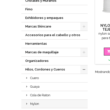
Cristales y Múranos
Fimo
Exhibidores y empaques
NYLO
Marcas Skincare
TEJ
MOST
nylon s
Accesorios para el cabello y otros
para 
Herramientas
Marcas de maquillaje
Organizadores
Hilos, Cordones y Cueros
Mostrando 
Cuero
Guaya
Cola de Raton
Nylon