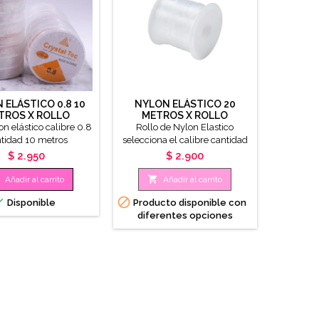
 ELÁSTICO 0.8 10
NYLON ELÁSTICO 20
TROS X ROLLO
METROS X ROLLO
on elástico calibre 0.8
Rollo de Nylon Elastico
tidad 10 metros
selecciona el calibre cantidad
20 metros
Precio
Precio
$ 2.950
$ 2.900

Añadir al carrito
Añadir al carrito


Disponible
Producto disponible con
diferentes opciones