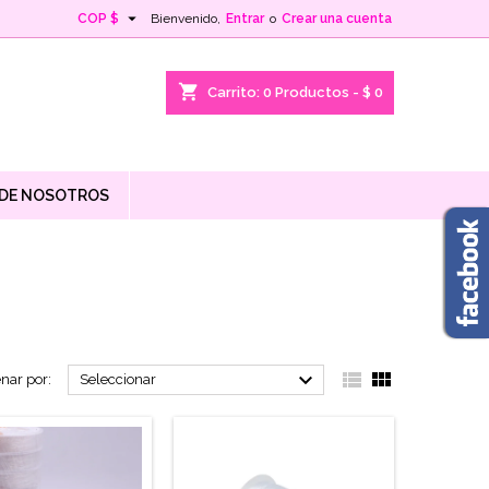

COP $
Bienvenido,
Entrar
o
Crear una cuenta
shopping_cart
Carrito:
0
Productos - $ 0
 DE NOSOTROS



nar por:
Seleccionar