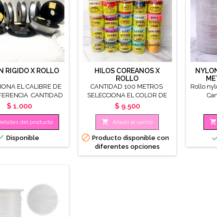
 RIGIDO X ROLLO
HILOS COREANOS X
NYLON
ROLLO
ME
IONA EL CALIBRE DE
CANTIDAD 100 METROS
Rollo nyl
FERENCIA CANTIDAD
SELECCIONA EL COLOR DE
Can
40 MTROS
TU PREFERENCIA CALIBRE
Precio
Precio
$ 1.000
$ 9.500
0.8MM


etalles del producto
Añadir al carrito


Disponible
Producto disponible con
diferentes opciones