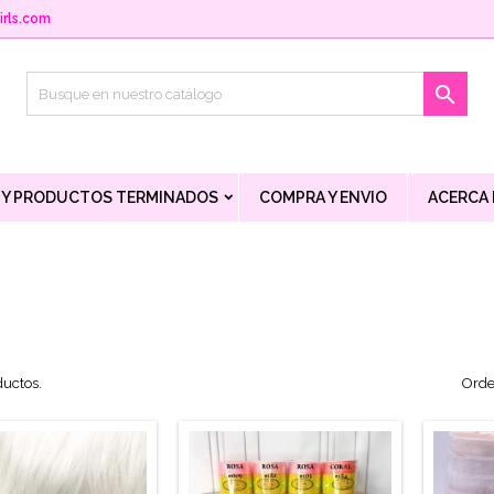
rls.com

 Y PRODUCTOS TERMINADOS
COMPRA Y ENVIO
ACERCA
ductos.
Orde