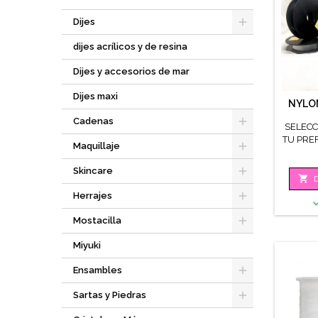
Dijes
dijes acrílicos y de resina
Dijes y accesorios de mar
Dijes maxi
NYLON
Cadenas
SELECC
TU PRE
Maquillaje
Skincare

D
Herrajes
Mostacilla
Miyuki
Ensambles
Sartas y Piedras